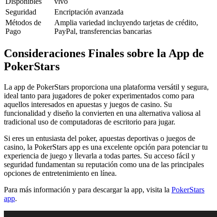
Disponibles
vivo
Seguridad
Encriptación avanzada
Métodos de
Amplia variedad incluyendo tarjetas de crédito,
Pago
PayPal, transferencias bancarias
Consideraciones Finales sobre la App de
PokerStars
La app de PokerStars proporciona una plataforma versátil y segura,
ideal tanto para jugadores de poker experimentados como para
aquellos interesados en apuestas y juegos de casino. Su
funcionalidad y diseño la convierten en una alternativa valiosa al
tradicional uso de computadoras de escritorio para jugar.
Si eres un entusiasta del poker, apuestas deportivas o juegos de
casino, la PokerStars app es una excelente opción para potenciar tu
experiencia de juego y llevarla a todas partes. Su acceso fácil y
seguridad fundamentan su reputación como una de las principales
opciones de entretenimiento en línea.
Para más información y para descargar la app, visita la
PokerStars
app
.