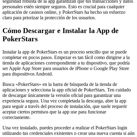
seguridad robusta de la app garantizan que tus transacciones y datos
personales estén siempre seguros. Esto es crucial para cualquier
aplicación de casinos online, y PokerStars ha hecho un esfuerzo
claro para priorizar la protección de los usuarios.
Cómo Descargar e Instalar la App de
PokerStars
Instalar la app de PokerStars es un proceso sencillo que se puede
completar en pocos pasos. Empezar es tan fácil como dirigirse a la
tienda de aplicaciones correspondiente a tu dispositivo, que podría
ser Apple App Store para usuarios de iPhone o Google Play Store
para dispositivos Android.
Busca «PokerStars» en la barra de búsqueda de la tienda de
aplicaciones y selecciona la app oficial de PokerStars. Ten cuidado
de descargar únicamente la versión oficial para garantizar una
experiencia segura. Una vez completada la descarga, abre la app
para seguir a través del proceso de instalación, que suele requerir
aceptar ciertos permisos que la app use para funcionar
correctamente.
Una vez instalado, puedes proceder a realizar el PokerStars login
utilizando tus credenciales existentes o crear una nueva cuenta si aún