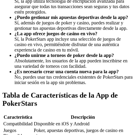
Sí, la app utiliza tecnología de encriptación avanzada para
asegurar que todas tus transacciones sean seguras y tus datos
estén protegidos.
¿Puedo gestionar mis apuestas deportivas desde la app?
Sí, además de juegos de poker y casino, puedes realizar y
gestionar tus apuestas deportivas directamente desde la app.
¿La app ofrece juegos de casino en vivo?
Sí, la PokerStars app incluye una selección de juegos de
casino en vivo, permitiéndote disfrutar de una auténtica
experiencia de casino en tu móvil.
¿Puedo unirme a torneos de poker desde la app?
Absolutamente, los usuarios de la app pueden inscribirse en
una variedad de torneos con facilidad.
¿Es necesario crear una cuenta nueva para la app?
No, puedes usar tus credenciales existentes de PokerStars para
iniciar sesión en la app sin problemas.
Tabla de Características de la App de
PokerStars
Característica
Descripción
Compatibilidad
Disponible en iOS y Android
Juegos
Poker, apuestas deportivas, juegos de casino en