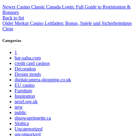
Newer
Casino Classic Canada Login: Full Guide to Registration &
Bonuses
Back to list
Older
Merkur Casino Leitfaden: Bonus, Spiele und Sicherheitstipps
Close
Categorías
1
bar-salsa.com
credit card casinos
Decoration
Design trends
digitalcamera-shopping.co.uk
EU casino
Furniture
Inspiration
nesrf.org.uk
new
public
shuswapringette.ca
Slottica
Uncategorized
uncotigorized