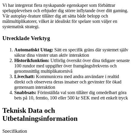
Vi har integrerat flera nyskapande egenskaper som förbättrar
spelupplevelsen och erbjuder dig större inflytande över ditt gaming.
Vår autoplay-feature tillåter dig att sätta både belopp och
målmultiplikatorer, vilket är idealiskt för spelare som väljer en
systematisk strategi.
Utvecklade Verktyg
Automatiskt Uttag:
Sätt en specifik gräns där systemet själv
säkrar dina vinster utan aktiv interaktion
Historikfunktion:
Utförlig översikt över dina tidigare senaste
100 rundor med uppgifter över framgångsfrekvens och
genomsnittlig multiplikatornivå
Livechatt:
Kommunicera med andra användare i realtid
direkt och observera deras insatser och gevinster för ökad
gemensam interaktion
Snabbsats:
Förinställda val som tillåter dig omedelbart göra
bets på 10, femtio, 100 eller 500 kr SEK med ett enkelt tryck
Teknisk Data och
Utbetalningsinformation
Specifikation