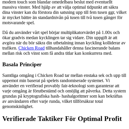
modern touch som blandar omedelbara beslut med eventuellt
massiva vinster. Med hjälp av att välja optimal tidpunkt att säkra
dina vinster kan du förstora din satsning upp till fem tusen ggr, vilket
är mycket bättre än standardnivån på tusen till två tusen gånger för
motsvarande spel.
Då du använder vårt spel börjar multiplikatorvärdet på 1.00x och
ökar gradvis medan kycklingen tar sig vidare. Din uppgift är att
avgöra när du bör säkra din utbetalning innan kyckling kolliderar av
trafiken.
Chicken Road
tillhandahåller denna fascinerande balans
mellan risk och vinst som få andra titlar kan konkurrera med.
Basala Principer
Samtliga omgång i Chicken Road tar mellan enstaka sek och upp till
uppemot min baserat på spelets randomiserade systemet. Vi
använder en verifierad provably fair-teknologi som garanterar att
varje omgång är förutbestämd och omöjlig att påverka. Detta system
grundas på kryptografiska hash- hashalgoritmer som kan bekräftas
av användaren efter varje runda, vilket tillförsäkrar total
genomskinlighet.
Verifierade Taktiker För Optimal Profit