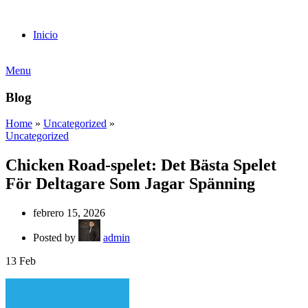
Inicio
Menu
Blog
Home
»
Uncategorized
»
Uncategorized
Chicken Road-spelet: Det Bästa Spelet
För Deltagare Som Jagar Spänning
febrero 15, 2026
Posted by
admin
13
Feb