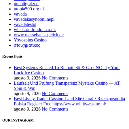
uncotigorized
utopia500.org.uk
vavada
vavadakasynoonlinepl
vavadatestpl
whats-on-london.co.uk
www.messebau – gleich.de
Yoyospins Casino
στοιχηματικες
Recent Posts
Best Systems Related To Remote Sit & Go · NO Try Your
Luck Ice Casino
agosto 9, 2026
No Comments
Laufzeit Und Prüfung Transparenz Mystake Casino — AT
Spin & Win
agosto 9, 2026
No Comments
Best Lively Trader Cassino Land Site Coral • Rzeczpospolita
Polska Register Free https://www.winity-casino.pl/
agosto 9, 2026
No Comments
OUR INSTAGRAM