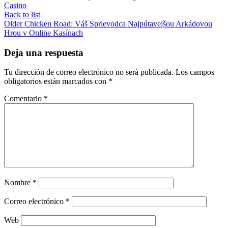
Casino
Back to list
Older
Chicken Road: Váš Sprievodca Najpútavejšou Arkádovou
Hrou v Online Kasínach
Deja una respuesta
Tu dirección de correo electrónico no será publicada.
Los campos
obligatorios están marcados con
*
Comentario
*
Nombre
*
Correo electrónico
*
Web