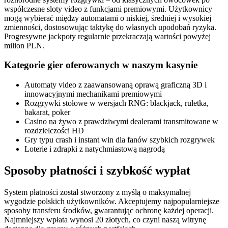
współczesne sloty video z funkcjami premiowymi. Użytkownicy
mogą wybierać między automatami o niskiej, średniej i wysokiej
zmienności, dostosowując taktykę do własnych upodobań ryzyka.
Progresywne jackpoty regularnie przekraczają wartości powyżej
milion PLN.
Kategorie gier oferowanych w naszym kasynie
Automaty video z zaawansowaną oprawą graficzną 3D i
innowacyjnymi mechanikami premiowymi
Rozgrywki stołowe w wersjach RNG: blackjack, ruletka,
bakarat, poker
Casino na żywo z prawdziwymi dealerami transmitowane w
rozdzielczości HD
Gry typu crash i instant win dla fanów szybkich rozgrywek
Loterie i zdrapki z natychmiastową nagrodą
Sposoby płatności i szybkość wypłat
System płatności został stworzony z myślą o maksymalnej
wygodzie polskich użytkowników. Akceptujemy najpopularniejsze
sposoby transferu środków, gwarantując ochronę każdej operacji.
Najmniejszy wpłata wynosi 20 złotych, co czyni naszą witrynę