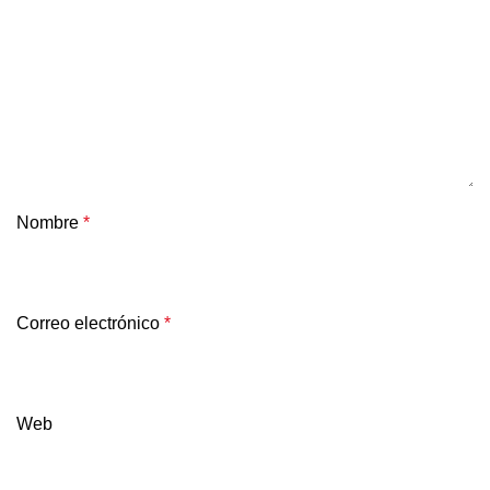
Nombre
*
Correo electrónico
*
Web