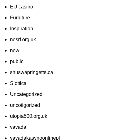
EU casino
Furniture
Inspiration
nesrf.org.uk
new
public
shuswapringette.ca
Slottica
Uncategorized
uncotigorized
utopia500.org.uk
vavada
vavadakasynoonlinepl