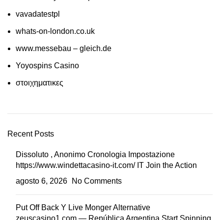
vavadatestpl
whats-on-london.co.uk
www.messebau – gleich.de
Yoyospins Casino
στοιχηματικες
Recent Posts
Dissoluto , Anonimo Cronologia Impostazione
https://www.windettacasino-it.com/ IT Join the Action
agosto 6, 2026
No Comments
Put Off Back Y Live Monger Alternative
zeuscasino1.com — República Argentina Start Spinning