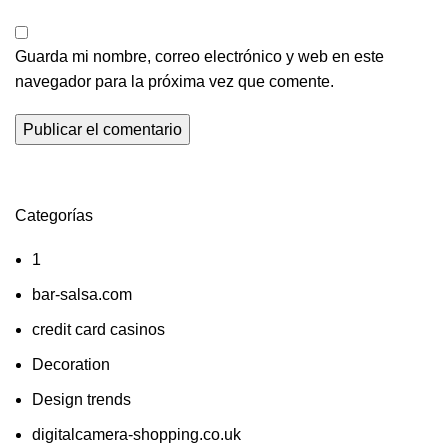
Guarda mi nombre, correo electrónico y web en este
navegador para la próxima vez que comente.
Categorías
1
bar-salsa.com
credit card casinos
Decoration
Design trends
digitalcamera-shopping.co.uk