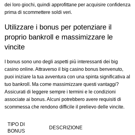
dei loro giochi, quindi approfittane per acquisire confidenza
prima di scommettere soldi veri.
Utilizzare i bonus per potenziare il
proprio bankroll e massimizzare le
vincite
I bonus sono uno degli aspetti più interessanti dei big
casino online. Attraverso il big casino bonus benvenuto,
puoi iniziare la tua avventura con una spinta significativa al
tuo bankroll. Ma come massimizzare questi vantaggi?
Assicurati di leggere sempre i termini e le condizioni
associate ai bonus. Alcuni potrebbero avere requisiti di
scommessa che rendono difficile il prelievo delle vincite.
TIPO DI
DESCRIZIONE
BONUS