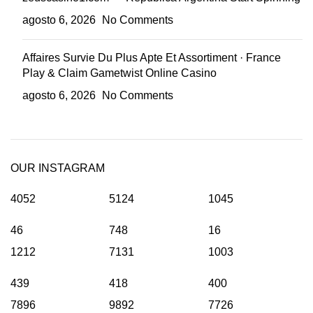
agosto 6, 2026
No Comments
Affaires Survie Du Plus Apte Et Assortiment · France
Play & Claim Gametwist Online Casino
agosto 6, 2026
No Comments
OUR INSTAGRAM
4052
5124
1045
46
748
16
1212
7131
1003
439
418
400
7896
9892
7726