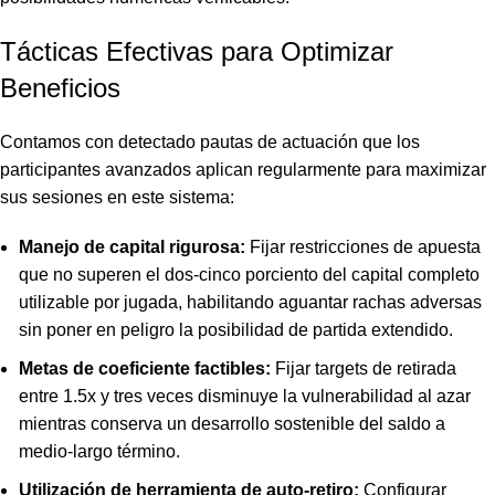
Tácticas Efectivas para Optimizar
Beneficios
Contamos con detectado pautas de actuación que los
participantes avanzados aplican regularmente para maximizar
sus sesiones en este sistema:
Manejo de capital rigurosa:
Fijar restricciones de apuesta
que no superen el dos-cinco porciento del capital completo
utilizable por jugada, habilitando aguantar rachas adversas
sin poner en peligro la posibilidad de partida extendido.
Metas de coeficiente factibles:
Fijar targets de retirada
entre 1.5x y tres veces disminuye la vulnerabilidad al azar
mientras conserva un desarrollo sostenible del saldo a
medio-largo término.
Utilización de herramienta de auto-retiro:
Configurar