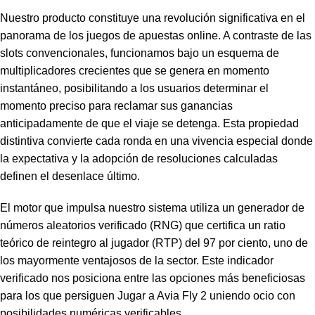
Nuestro producto constituye una revolución significativa en el
panorama de los juegos de apuestas online. A contraste de las
slots convencionales, funcionamos bajo un esquema de
multiplicadores crecientes que se genera en momento
instantáneo, posibilitando a los usuarios determinar el
momento preciso para reclamar sus ganancias
anticipadamente de que el viaje se detenga. Esta propiedad
distintiva convierte cada ronda en una vivencia especial donde
la expectativa y la adopción de resoluciones calculadas
definen el desenlace último.
El motor que impulsa nuestro sistema utiliza un generador de
números aleatorios verificado (RNG) que certifica un ratio
teórico de reintegro al jugador (RTP) del 97 por ciento, uno de
los mayormente ventajosos de la sector. Este indicador
verificado nos posiciona entre las opciones más beneficiosas
para los que persiguen
Jugar a Avia Fly 2
uniendo ocio con
posibilidades numéricas verificables.