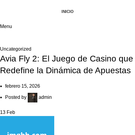
INICIO
Menu
Blog
Uncategorized
Avia Fly 2: El Juego de Casino que
Redefine la Dinámica de Apuestas
febrero 15, 2026
Posted by
admin
13
Feb