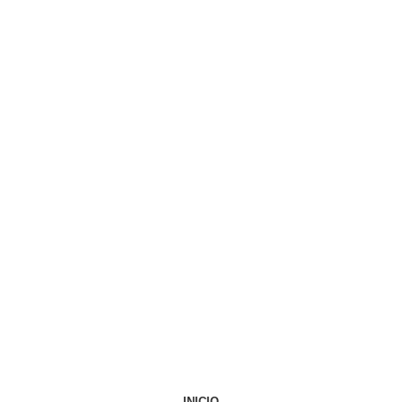
INICIO