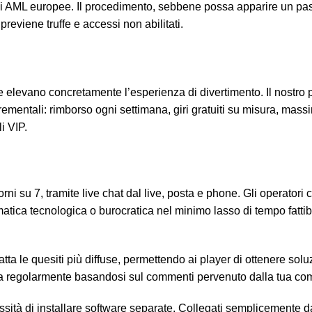
leggi AML europee. Il procedimento, sebbene possa apparire un p
reviene truffe e accessi non abilitati.
he elevano concretamente l’esperienza di divertimento. Il nostr
ncrementali: rimborso ogni settimana, giri gratuiti su misura, massi
i VIP.
orni su 7, tramite live chat dal live, posta e phone. Gli operator
tica tecnologica o burocratica nel minimo lasso di tempo fattibi
 le quesiti più diffuse, permettendo ai player di ottenere solu
ata regolarmente basandosi sul commenti pervenuto dalla tua co
ssità di installare software separate. Collegati semplicemente d