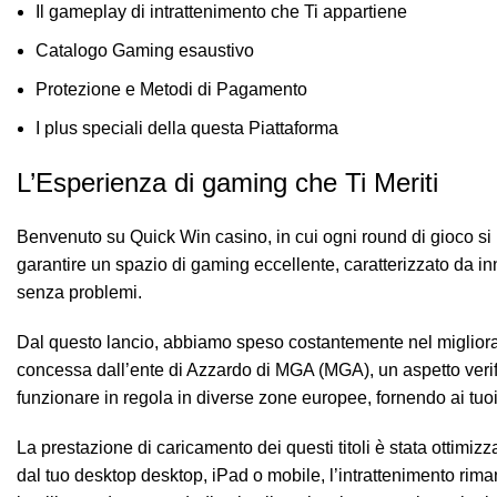
Il gameplay di intrattenimento che Ti appartiene
Catalogo Gaming esaustivo
Protezione e Metodi di Pagamento
I plus speciali della questa Piattaforma
L’Esperienza di gaming che Ti Meriti
Benvenuto su
Quick Win casino
, in cui ogni round di gioco s
garantire un spazio di gaming eccellente, caratterizzato da 
senza problemi.
Dal questo lancio, abbiamo speso costantemente nel miglioram
concessa dall’ente di Azzardo di MGA (MGA), un aspetto verifica
funzionare in regola in diverse zone europee, fornendo ai tuoi
La prestazione di caricamento dei questi titoli è stata ottimizzat
dal tuo desktop desktop, iPad o mobile, l’intrattenimento ri