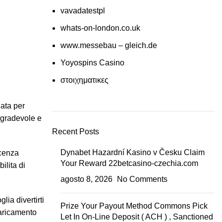
vavadatestpl
whats-on-london.co.uk
www.messebau – gleich.de
Yoyospins Casino
στοιχηματικες
eata per
 gradevole e
Recent Posts
Dynabet Hazardní Kasino v Česku Claim
icenza
Your Reward 22betcasino-czechia.com
ilita di
agosto 8, 2026
No Comments
lia divertirti
Prize Your Payout Method Commons Pick
caricamento
Let In On-Line Deposit ( ACH ) , Sanctioned