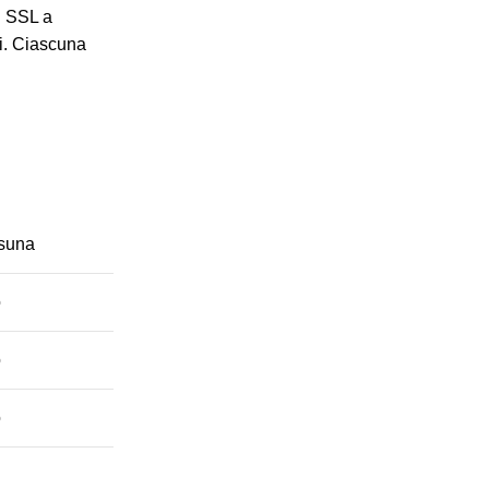
n SSL a
li. Ciascuna
suna
o
o
o