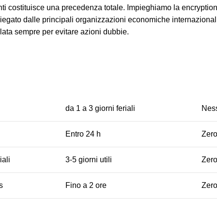
nti costituisce una precedenza totale. Impieghiamo la encryptio
piegato dalle principali organizzazioni economiche internaziona
llata sempre per evitare azioni dubbie.
da 1 a 3 giorni feriali
Nes
Entro 24 h
Zer
iali
3-5 giorni utili
Zer
s
Fino a 2 ore
Zer