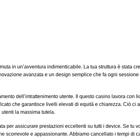
i muta in un’avventura indimenticabile. La tua struttura è stata cr
innovazione avanzata e un design semplice che fa ogni sessione
ento dell’intrattenimento utente. Il questo casino lavora con l
to che garantisce livelli elevati di equità e chiarezza. Ciò ci ab
 utenti la massima tutela.
a per assicurare prestazioni eccellenti su tutti i device. Se tu vog
mane scorrevole e appassionante. Abbiamo cancellato i tempi di 