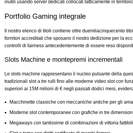
inutili usando server dedicati collocati tatticamente in territor
Portfolio Gaming integrale
Il nostro elenco di titoli contiene oltre duemilacinquecento t
fornitori accreditati che sposano il nostro dedizione per la e
controlli di fairness antecedentemente di essere reso disponib
Slots Machine e montepremi incrementali
Le slots machine rappresentano il nucleo pulsante della questa
tradizionali slot a tre rulli fino alle moderne video slot con f
superiori ai 15M milioni di € negli passati dodici mesi, eviden
Macchinette classiche con meccaniche antiche per gli aman
Moderne slot contemporanee con grafiche in tre dimensioni
Megaways con tantissime di combinazioni di vittoria fattibil