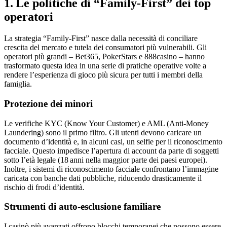
1. Le politiche di “Family‑First” dei top
operatori
La strategia “Family‑First” nasce dalla necessità di conciliare
crescita del mercato e tutela dei consumatori più vulnerabili. Gli
operatori più grandi – Bet365, PokerStars e 888casino – hanno
trasformato questa idea in una serie di pratiche operative volte a
rendere l’esperienza di gioco più sicura per tutti i membri della
famiglia.
Protezione dei minori
Le verifiche KYC (Know Your Customer) e AML (Anti‑Money
Laundering) sono il primo filtro. Gli utenti devono caricare un
documento d’identità e, in alcuni casi, un selfie per il riconoscimento
facciale. Questo impedisce l’apertura di account da parte di soggetti
sotto l’età legale (18 anni nella maggior parte dei paesi europei).
Inoltre, i sistemi di riconoscimento facciale confrontano l’immagine
caricata con banche dati pubbliche, riducendo drasticamente il
rischio di frodi d’identità.
Strumenti di auto‑esclusione familiare
I casinò più avanzati offrono blocchi temporanei che possono essere