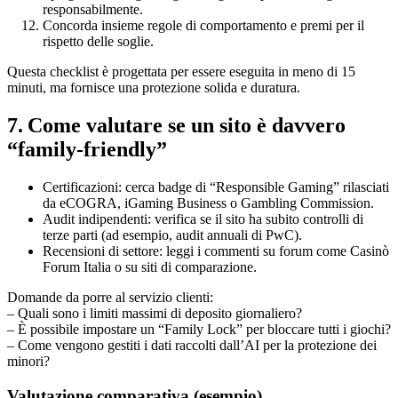
responsabilmente.
Concorda insieme regole di comportamento e premi per il
rispetto delle soglie.
Questa checklist è progettata per essere eseguita in meno di 15
minuti, ma fornisce una protezione solida e duratura.
7. Come valutare se un sito è davvero
“family‑friendly”
Certificazioni: cerca badge di “Responsible Gaming” rilasciati
da eCOGRA, iGaming Business o Gambling Commission.
Audit indipendenti: verifica se il sito ha subito controlli di
terze parti (ad esempio, audit annuali di PwC).
Recensioni di settore: leggi i commenti su forum come Casinò
Forum Italia o su siti di comparazione.
Domande da porre al servizio clienti:
– Quali sono i limiti massimi di deposito giornaliero?
– È possibile impostare un “Family Lock” per bloccare tutti i giochi?
– Come vengono gestiti i dati raccolti dall’AI per la protezione dei
minori?
Valutazione comparativa (esempio)