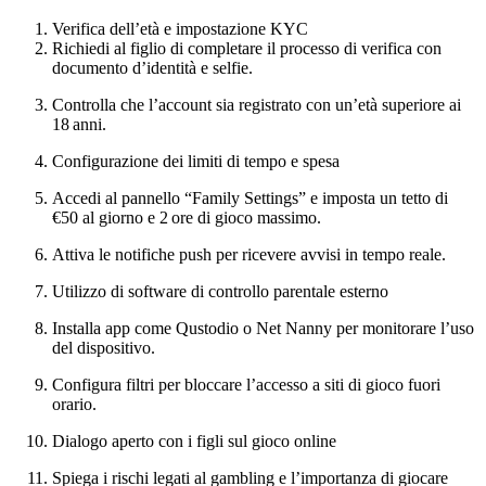
Verifica dell’età e impostazione KYC
Richiedi al figlio di completare il processo di verifica con
documento d’identità e selfie.
Controlla che l’account sia registrato con un’età superiore ai
18 anni.
Configurazione dei limiti di tempo e spesa
Accedi al pannello “Family Settings” e imposta un tetto di
€50 al giorno e 2 ore di gioco massimo.
Attiva le notifiche push per ricevere avvisi in tempo reale.
Utilizzo di software di controllo parentale esterno
Installa app come Qustodio o Net Nanny per monitorare l’uso
del dispositivo.
Configura filtri per bloccare l’accesso a siti di gioco fuori
orario.
Dialogo aperto con i figli sul gioco online
Spiega i rischi legati al gambling e l’importanza di giocare