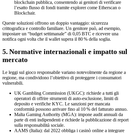
blockchain pubblica, consentendo ai genitori di verificare
l’esatto flusso di fondi tramite explorer come Etherscan o
Blockchair.
Queste soluzioni offrono un doppio vantaggio: sicurezza
crittografica e controllo familiare. Un genitore può, ad esempio,
impostare un “budget settimanale” di 0,05 BTC e ricevere una
notifica ogni volta che il wallet supera il 80 % della soglia.
5. Normative internazionali e impatto sul
mercato
Le leggi sul gioco responsabile variano notevolmente da regione a
regione, ma condividono l’obiettivo di proteggere i consumatori
vulnerabili.
UK Gambling Commission (UKGC): richiede a tutti gli
operatori di offrire strumenti di auto‑esclusione, limiti di
deposito e verifiche KYC. Le sanzioni per mancata
conformità possono arrivare fino al 10 % del fatturato annuo.
Malta Gaming Authority (MGA): impone audit annuali da
parte di enti indipendenti e richiede la pubblicazione di report
sulla responsabilità sociale.
AAMS (Italia): dal 2022 obbliga i casinò online a integrare