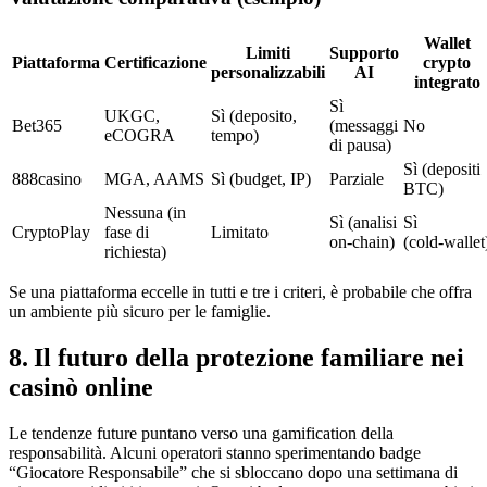
Wallet
Limiti
Supporto
Piattaforma
Certificazione
crypto
personalizzabili
AI
integrato
Sì
UKGC,
Sì (deposito,
Bet365
(messaggi
No
eCOGRA
tempo)
di pausa)
Sì (depositi
888casino
MGA, AAMS
Sì (budget, IP)
Parziale
BTC)
Nessuna (in
Sì (analisi
Sì
CryptoPlay
fase di
Limitato
on‑chain)
(cold‑wallet
richiesta)
Se una piattaforma eccelle in tutti e tre i criteri, è probabile che offra
un ambiente più sicuro per le famiglie.
8. Il futuro della protezione familiare nei
casinò online
Le tendenze future puntano verso una gamification della
responsabilità. Alcuni operatori stanno sperimentando badge
“Giocatore Responsabile” che si sbloccano dopo una settimana di