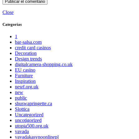
Close
Categorías
1
bar-salsa.com
credit card casinos
Decoration
Design trends
digitalcamera-shopping.co.uk
EU casino
Furniture
Inspiration
nesrf.org.uk
new
public
shuswapringette.ca
Slottica
Uncategorized
uncotigorized
utopia500.org.uk
vavada
vavadakasynoonlinepl