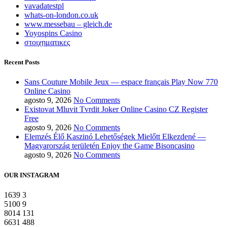
vavadatestpl
whats-on-london.co.uk
www.messebau – gleich.de
Yoyospins Casino
στοιχηματικες
Recent Posts
Sans Couture Mobile Jeux — espace français Play Now 770
Online Casino
agosto 9, 2026
No Comments
Existovat Mluvit Tvrdit Joker Online Casino CZ Register
Free
agosto 9, 2026
No Comments
Elemzés Élő Kaszinó Lehetőségek Mielőtt Elkezdené —
Magyarország területén Enjoy the Game Bisoncasino
agosto 9, 2026
No Comments
OUR INSTAGRAM
1639
3
5100
9
8014
131
6631
488