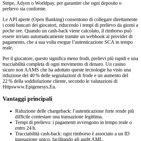
Stripe, Adyen o Worldpay, per garantire che ogni deposito o
prelievo sia conforme.
Le API aperte (Open Banking) consentono di collegare direttamente
i conti bancari dei giocatori, riducendo i tempi di prelievo da giorni a
poche ore. Quando un cash‑back viene calcolato, il rimborso può
essere inviato automaticamente tramite un webhook al provider di
pagamento, che a sua volta esegue l’autenticazione SCA in tempo
reale.
Per il giocatore, questo significa meno frodi, prelievi più rapidi e una
tracciabilità completa di ogni movimento di denaro. Un casino
sicuro non AAMS che ha adottato queste tecnologie ha visto una
riduzione del 40 % delle segnalazioni di frode e un aumento del
22 % della soddisfazione cliente, secondo le valutazioni di
Httpswww.Epigenesys.Eu.
Vantaggi principali
Riduzione delle chargeback: l’autenticazione forte rende più
difficile contestare una transazione legittima.
Tempi di prelievo: i pagamenti avvengono in tempo reale o
entro 24 h.
Tracciabilità cash‑back: ogni rimborso è associato a un ID
transazione unico, facilitando gli audit AML.