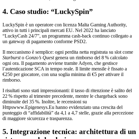
4. Caso studio: “LuckySpin”
LuckySpin è un operatore con licenza Malta Gaming Authority,
attivo in tutti i principali mercati EU. Nel 2022 ha lanciato
“LuckyCash 24/7”, un programma cash‑back continuo collegato a
un gateway di pagamento conforme PSD2.
Il meccanismo è semplice: ogni perdita netta registrata su slot come
Starburst
o
Gonzo’s Quest
genera un rimborso del 8 % calcolato
ogni ora. Il pagamento avviene tramite Adyen, che gestisce
l’autenticazione SCA in tempo reale. Il limite mensile è fissato a
€250 per giocatore, con una soglia minima di €5 per attivare il
rimborso.
I risultati sono stati impressionanti: il tasso di ritenzione è salito del
22 % rispetto al trimestre precedente, mentre le chargeback sono
diminuite del 35 %. Inoltre, le recensioni su
Httpswww.Epigenesys.Eu hanno evidenziato una crescita del
punteggio di “affidabilità” da 4,1 a 4,7 stelle, grazie alla percezione
di maggiore sicurezza e trasparenza.
5. Integrazione tecnica: architettura di un