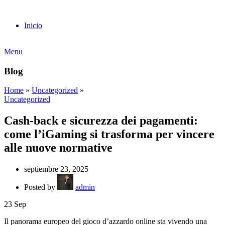
Inicio
Menu
Blog
Home
»
Uncategorized
»
Uncategorized
Cash‑back e sicurezza dei pagamenti:
come l’iGaming si trasforma per vincere
alle nuove normative
septiembre 23, 2025
Posted by
admin
23
Sep
Il panorama europeo del gioco d’azzardo online sta vivendo una