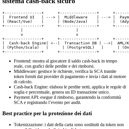
sistema cash‑back sicuro
+----------------+      +----------------+      +------
|  Frontend UI   | ---> |  Middleware    | ---> |  Paym
| (React/Vue)    |      | (Node/Java)    |      |  (Ady
+----------------+      +----------------+      +------
        |                       |                      
        v                       v                      
+----------------+      +----------------+      +------
|  Cash‑back Engine| <--|  Transaction DB | -->|  AML/K
| (Python/Scala)   |      | (PostgreSQL)   |      | (On
Frontend: mostra al giocatore il saldo cash‑back in tempo
reale, con grafici delle perdite e dei rimborsi.
Middleware: gestisce le richieste, verifica la SCA tramite
token forniti dal provider di pagamento e invia i dati al motore
di calcolo.
Cash‑back Engine: elabora le perdite netti, applica le regole di
soglia e percentuale, genera un ID transazione unico.
Payment API: esegue il rimborso, garantendo la conformità
SCA e registrando l’evento per audit.
Best practice per la protezione dei dati
Tokenizzazione: i dati della carta sono sostituiti da token non